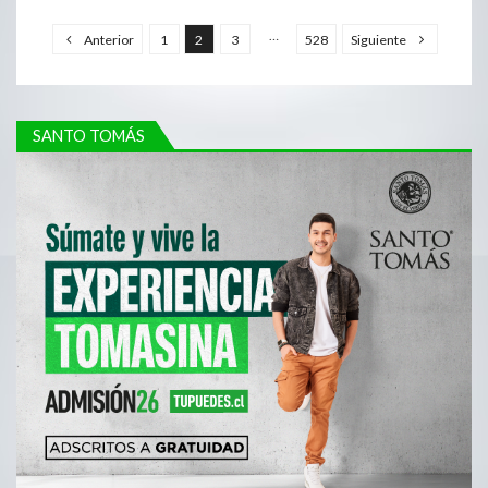
…
Anterior
1
2
3
528
Siguiente
SANTO TOMÁS